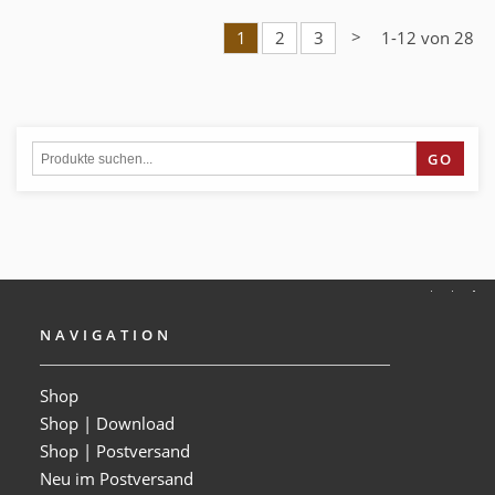
>
1
2
3
1-12 von 28
GO
NAVIGATION
Shop
Shop | Download
Shop | Postversand
Neu im Postversand