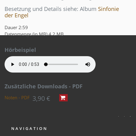
Besetzung und Details siehe: Album
Sinfonie
der Engel
Dauer
2:59
Datenmenge (in MB)
4,2 MB
Hörbeispiel
Zusätzliche Downloads - PDF
3,90 €
Noten - PDF
NAVIGATION