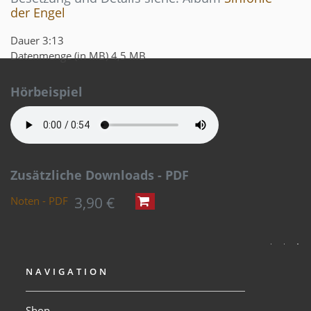
der Engel
Dauer
3:13
Datenmenge (in MB)
4,5 MB
Hörbeispiel
Zusätzliche Downloads - PDF
3,90 €
Noten - PDF
NAVIGATION
Shop