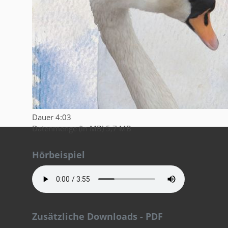
Dauer
4:03
Datenmenge (in MB)
5,7 MB
Hörbeispiel
Zusätzliche Downloads - PDF