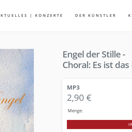
AKTUELLES | KONZERTE
DER KÜNSTLER
K
Engel der Stille -
Choral: Es ist da
MP3
2,90 €
Menge:
I