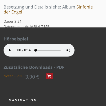
Besetzung und Details siehe: Album
Sinfonie
der Engel
Dauer
3:21
Datenmenge (in MB)
4,7 MB
Hörbeispiel
Zusätzliche Downloads - PDF
3,90 €
Noten - PDF
NAVIGATION