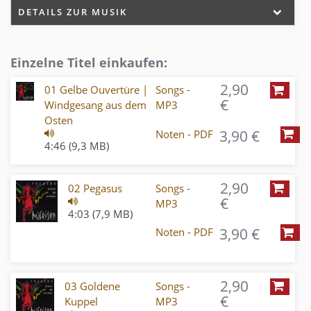
DETAILS ZUR MUSIK
Einzelne Titel einkaufen:
2,90
01 Gelbe Ouvertüre |
Songs -
€
Windgesang aus dem
MP3
Osten
3,90 €
Noten - PDF
4:46 (9,3 MB)
2,90
02 Pegasus
Songs -
€
MP3
4:03 (7,9 MB)
3,90 €
Noten - PDF
2,90
03 Goldene
Songs -
€
Kuppel
MP3