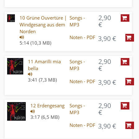
2,90
10 Grüne Ouvertüre |
Songs -
€
Windgesang aus dem
MP3
Norden
3,90 €
Noten - PDF
5:14 (10,3 MB)
2,90
11 Amarilli mia
Songs -
€
bella
MP3
3:41 (7,3 MB)
3,90 €
Noten - PDF
2,90
12 Erdengesang
Songs -
€
MP3
3:17 (6,5 MB)
3,90 €
Noten - PDF