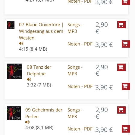
3,90 €
Noten - PDF
2,90
07 Blaue Ouvertüre |
Songs -
€
Windgesang aus dem
MP3
Westen
3,90 €
Noten - PDF
4:15 (8,4 MB)
2,90
08 Tanz der
Songs -
€
Delphine
MP3
3:32 (7 MB)
3,90 €
Noten - PDF
2,90
09 Geheimnis der
Songs -
€
Perlen
MP3
4:08 (8,1 MB)
3,90 €
Noten - PDF