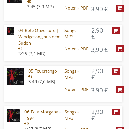
3:45 (7,3 MB)
3,90 €
Noten - PDF
2,90
04 Rote Ouvertüre |
Songs -
€
Windgesang aus dem
MP3
Süden
3,90 €
Noten - PDF
3:35 (7,1 MB)
2,90
05 Feuertango
Songs -
€
MP3
3:49 (7,6 MB)
3,90 €
Noten - PDF
2,90
06 Fata Morgana -
Songs -
€
1994
MP3
4:27 (8,7 MB)