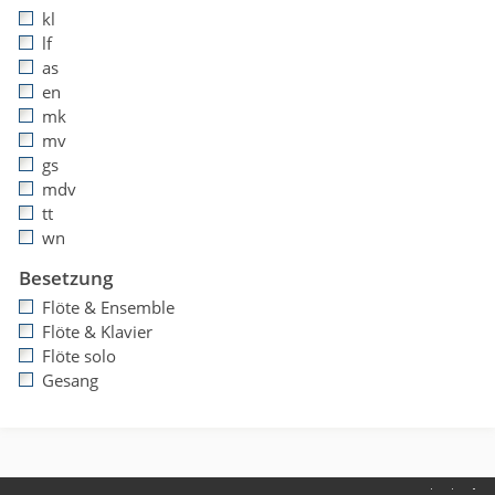
kl
lf
as
en
mk
mv
gs
mdv
tt
wn
Besetzung
Flöte & Ensemble
Flöte & Klavier
Flöte solo
Gesang