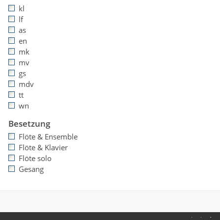
kl
lf
as
en
mk
mv
gs
mdv
tt
wn
Besetzung
Flöte & Ensemble
Flöte & Klavier
Flöte solo
Gesang