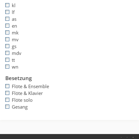
kl
lf
as
en
mk
mv
gs
mdv
tt
wn
Besetzung
Flöte & Ensemble
Flöte & Klavier
Flöte solo
Gesang