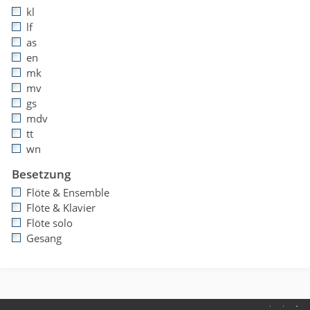
kl
lf
as
en
mk
mv
gs
mdv
tt
wn
Besetzung
Flöte & Ensemble
Flöte & Klavier
Flöte solo
Gesang