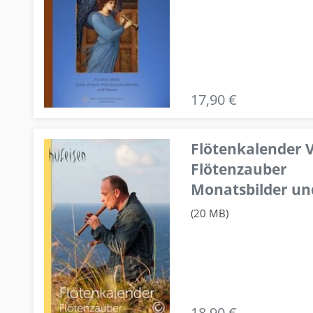
17,90 €
Flötenkalender V
Flötenzauber
Monatsbilder un
(20 MB)
18,90 €