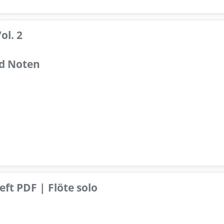
ol. 2
d Noten
ft PDF | Flöte solo