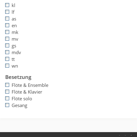
kl
lf
as
en
mk
mv
gs
mdv
tt
wn
Besetzung
Flöte & Ensemble
Flöte & Klavier
Flöte solo
Gesang