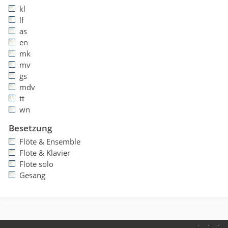
kl
lf
as
en
mk
mv
gs
mdv
tt
wn
Besetzung
Flöte & Ensemble
Flöte & Klavier
Flöte solo
Gesang