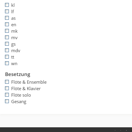
kl
lf
as
en
mk
mv
gs
mdv
tt
wn
Besetzung
Flöte & Ensemble
Flöte & Klavier
Flöte solo
Gesang