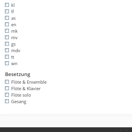
kl
lf
as
en
mk
mv
gs
mdv
tt
wn
Besetzung
Flöte & Ensemble
Flöte & Klavier
Flöte solo
Gesang