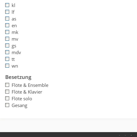
kl
lf
as
en
mk
mv
gs
mdv
tt
wn
Besetzung
Flöte & Ensemble
Flöte & Klavier
Flöte solo
Gesang