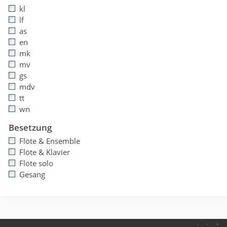
kl
lf
as
en
mk
mv
gs
mdv
tt
wn
Besetzung
Flöte & Ensemble
Flöte & Klavier
Flöte solo
Gesang