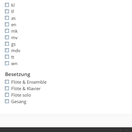
kl
lf
as
en
mk
mv
gs
mdv
tt
wn
Besetzung
Flöte & Ensemble
Flöte & Klavier
Flöte solo
Gesang