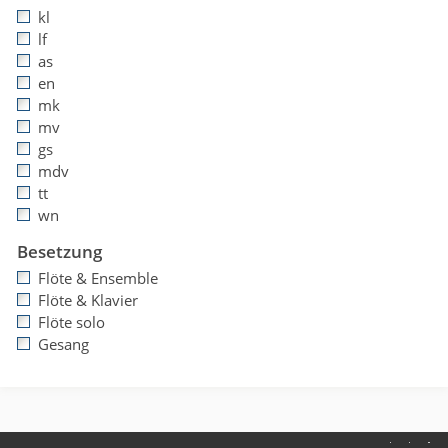
kl
lf
as
en
mk
mv
gs
mdv
tt
wn
Besetzung
Flöte & Ensemble
Flöte & Klavier
Flöte solo
Gesang