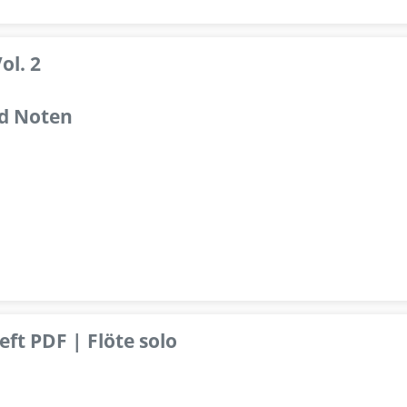
ol. 2
d Noten
ft PDF | Flöte solo