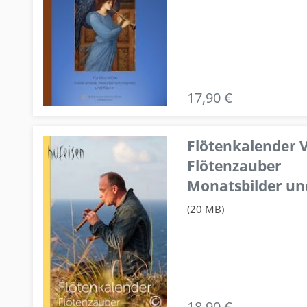
17,90 €
Flötenkalender V
Flötenzauber
Monatsbilder un
(20 MB)
18,90 €