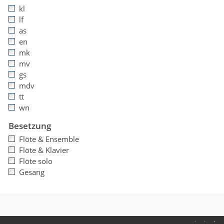
kl
lf
as
en
mk
mv
gs
mdv
tt
wn
Besetzung
Flöte & Ensemble
Flöte & Klavier
Flöte solo
Gesang