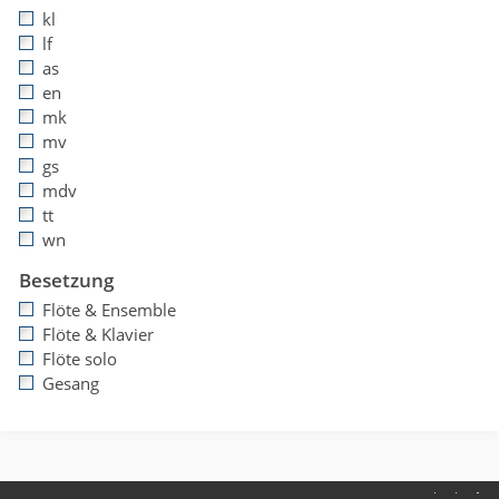
kl
lf
as
en
mk
mv
gs
mdv
tt
wn
Besetzung
Flöte & Ensemble
Flöte & Klavier
Flöte solo
Gesang