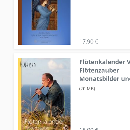
17,90 €
Flötenkalender V
Flötenzauber
Monatsbilder un
(20 MB)
18,90 €