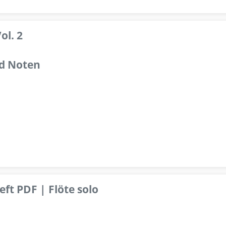
ol. 2
d Noten
ft PDF | Flöte solo