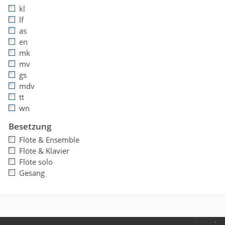
kl
lf
as
en
mk
mv
gs
mdv
tt
wn
Besetzung
Flöte & Ensemble
Flöte & Klavier
Flöte solo
Gesang