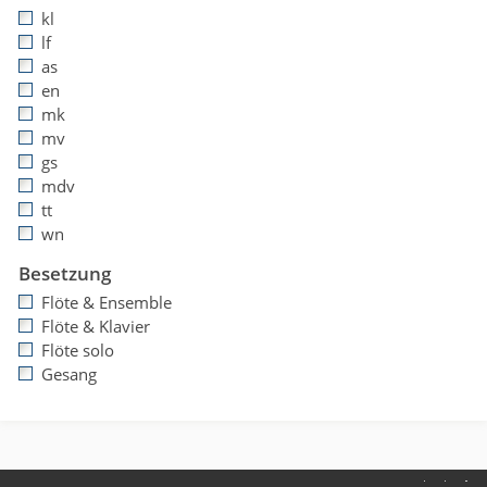
kl
lf
as
en
mk
mv
gs
mdv
tt
wn
Besetzung
Flöte & Ensemble
Flöte & Klavier
Flöte solo
Gesang