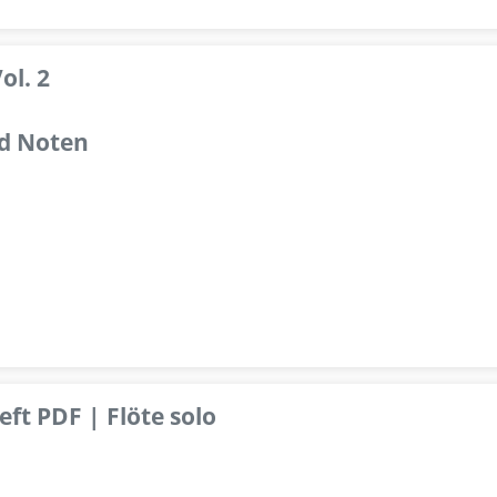
ol. 2
d Noten
ft PDF | Flöte solo