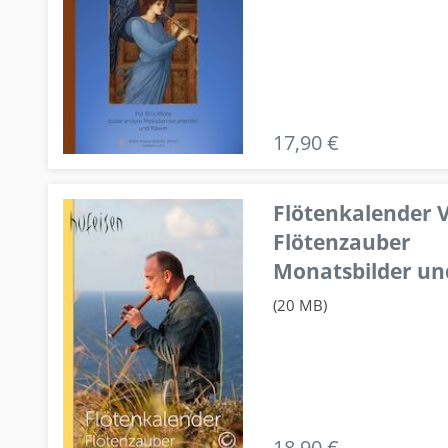
17,90 €
Flötenkalender V
Flötenzauber
Monatsbilder un
(20 MB)
18,90 €