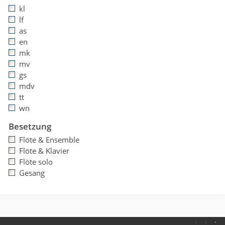
kl
lf
as
en
mk
mv
gs
mdv
tt
wn
Besetzung
Flöte & Ensemble
Flöte & Klavier
Flöte solo
Gesang