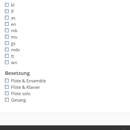
kl
lf
as
en
mk
mv
gs
mdv
tt
wn
Besetzung
Flöte & Ensemble
Flöte & Klavier
Flöte solo
Gesang