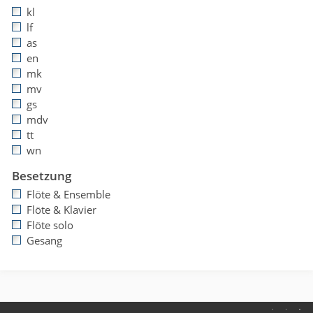
kl
lf
as
en
mk
mv
gs
mdv
tt
wn
Besetzung
Flöte & Ensemble
Flöte & Klavier
Flöte solo
Gesang