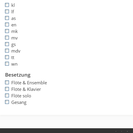
kl
lf
as
en
mk
mv
gs
mdv
tt
wn
Besetzung
Flöte & Ensemble
Flöte & Klavier
Flöte solo
Gesang