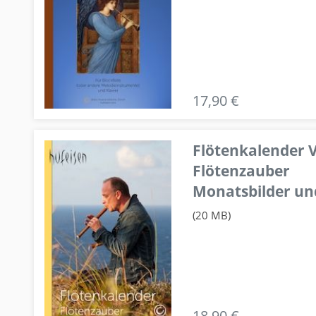
17,90 €
Flötenkalender V
Flötenzauber
Monatsbilder un
(20 MB)
18,90 €