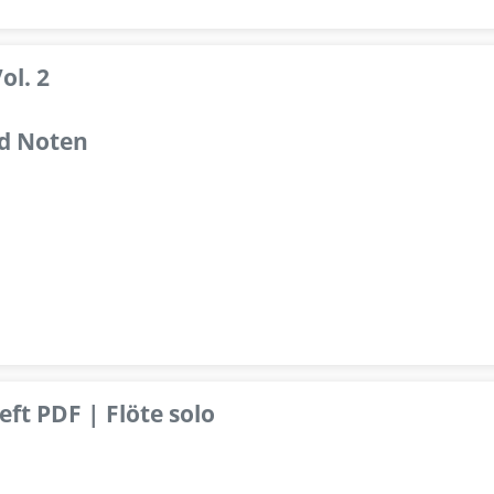
ol. 2
d Noten
ft PDF | Flöte solo