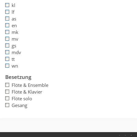
kl
lf
as
en
mk
mv
gs
mdv
tt
wn
Besetzung
Flöte & Ensemble
Flöte & Klavier
Flöte solo
Gesang