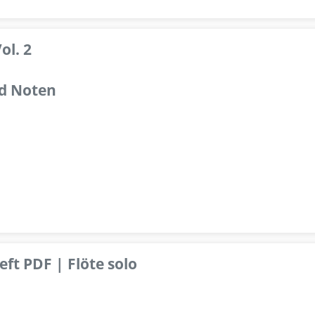
ol. 2
d Noten
ft PDF | Flöte solo