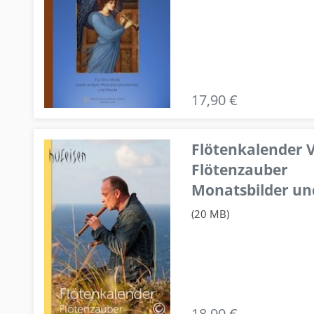
17,90 €
Flötenkalender V
Flötenzauber
Monatsbilder un
(20 MB)
18,90 €