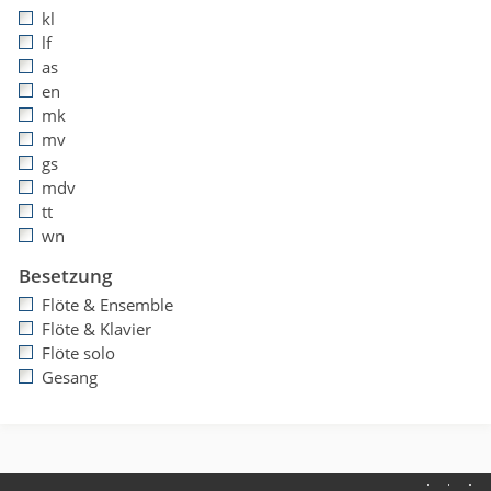
kl
lf
as
en
mk
mv
gs
mdv
tt
wn
Besetzung
Flöte & Ensemble
Flöte & Klavier
Flöte solo
Gesang