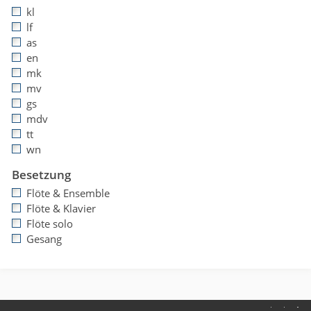
kl
lf
as
en
mk
mv
gs
mdv
tt
wn
Besetzung
Flöte & Ensemble
Flöte & Klavier
Flöte solo
Gesang