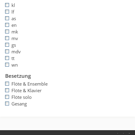
kl
lf
as
en
mk
mv
gs
mdv
tt
wn
Besetzung
Flöte & Ensemble
Flöte & Klavier
Flöte solo
Gesang