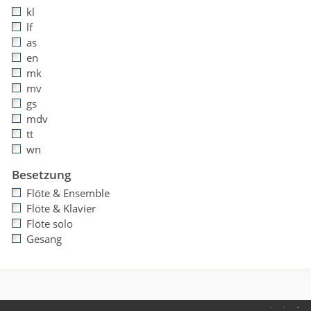
kl
lf
as
en
mk
mv
gs
mdv
tt
wn
Besetzung
Flöte & Ensemble
Flöte & Klavier
Flöte solo
Gesang