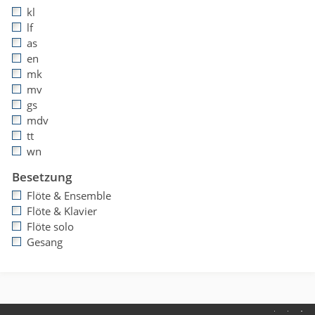
kl
lf
as
en
mk
mv
gs
mdv
tt
wn
Besetzung
Flöte & Ensemble
Flöte & Klavier
Flöte solo
Gesang