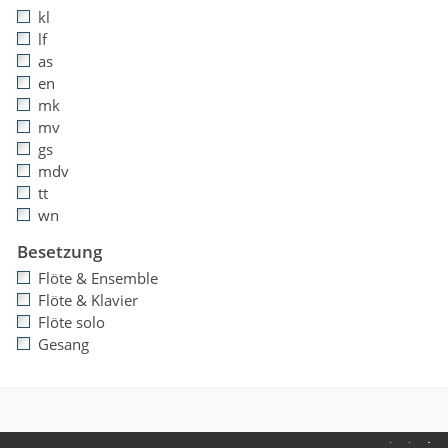
kl
lf
as
en
mk
mv
gs
mdv
tt
wn
Besetzung
Flöte & Ensemble
Flöte & Klavier
Flöte solo
Gesang