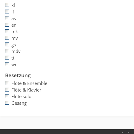
kl
lf
as
en
mk
mv
gs
mdv
tt
wn
Besetzung
Flöte & Ensemble
Flöte & Klavier
Flöte solo
Gesang