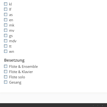
kl
lf
as
en
mk
mv
gs
mdv
tt
wn
Besetzung
Flöte & Ensemble
Flöte & Klavier
Flöte solo
Gesang