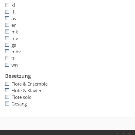
kl
lf
as
en
mk
mv
gs
mdv
tt
wn
Besetzung
Flöte & Ensemble
Flöte & Klavier
Flöte solo
Gesang