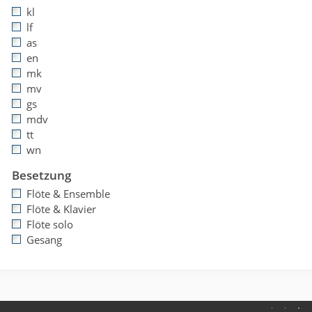
kl
lf
as
en
mk
mv
gs
mdv
tt
wn
Besetzung
Flöte & Ensemble
Flöte & Klavier
Flöte solo
Gesang