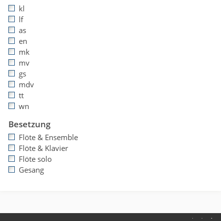
kl
lf
as
en
mk
mv
gs
mdv
tt
wn
Besetzung
Flöte & Ensemble
Flöte & Klavier
Flöte solo
Gesang