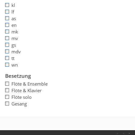
kl
lf
as
en
mk
mv
gs
mdv
tt
wn
Besetzung
Flöte & Ensemble
Flöte & Klavier
Flöte solo
Gesang