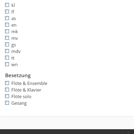
kl
lf
as
en
mk
mv
gs
mdv
tt
wn
Besetzung
Flöte & Ensemble
Flöte & Klavier
Flöte solo
Gesang