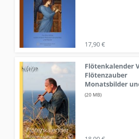
17,90 €
Flötenkalender V
Flötenzauber
Monatsbilder un
(20 MB)
18,90 €