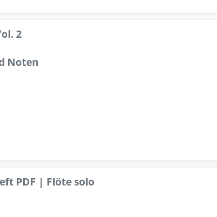
ol. 2
d Noten
ft PDF | Flöte solo