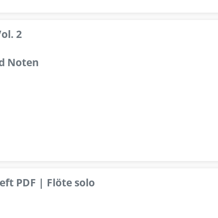
ol. 2
d Noten
ft PDF | Flöte solo