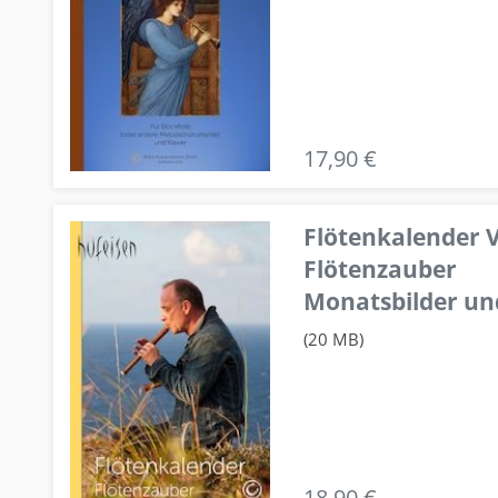
17,90 €
Flötenkalender V
Flötenzauber
Monatsbilder un
(20 MB)
18,90 €