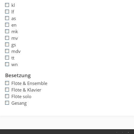
kl
lf
as
en
mk
mv
gs
mdv
tt
wn
Besetzung
Flöte & Ensemble
Flöte & Klavier
Flöte solo
Gesang