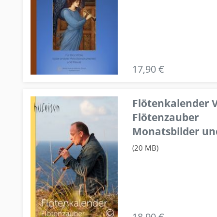
17,90 €
Flötenkalender V
Flötenzauber
Monatsbilder un
(20 MB)
18,90 €