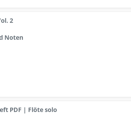
ol. 2
d Noten
ft PDF | Flöte solo